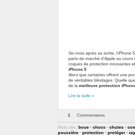
Six mois après sa sortie, l'iPhone 
parts de marché d'Apple au cours 
coques de protection innovantes et 
iPhone 5
Alors que certaines offrent une pr
de véritables blindages. Quelle qu
de la
meilleure protection iPhon
Lire la suite »
1
Commentaires
Mots clés:
boue
•
chocs
•
chutes
•
com
poussière
•
protection
•
protéger
•
ra