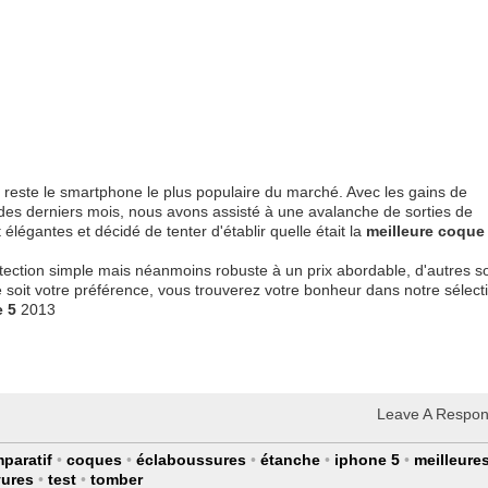
5 reste le smartphone le plus populaire du marché. Avec les gains de
des derniers mois, nous avons assisté à une avalanche de sorties de
élégantes et décidé de tenter d'établir quelle était la
meilleure coque
otection simple mais néanmoins robuste à un prix abordable, d'autres s
e soit votre préférence, vous trouverez votre bonheur dans notre sélect
e 5
2013
Leave A Respo
paratif
•
coques
•
éclaboussures
•
étanche
•
iphone 5
•
meilleure
yures
•
test
•
tomber