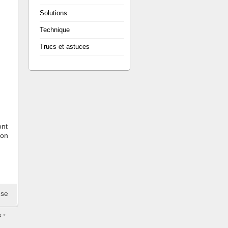
Solutions
Technique
Trucs et astuces
ont
ion
nse
s
•