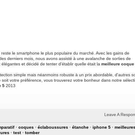
5 reste le smartphone le plus populaire du marché. Avec les gains de
des derniers mois, nous avons assisté à une avalanche de sorties de
élégantes et décidé de tenter d'établir quelle était la
meilleure coque
otection simple mais néanmoins robuste à un prix abordable, d'autres s
e soit votre préférence, vous trouverez votre bonheur dans notre sélect
e 5
2013
Leave A Respo
paratif
•
coques
•
éclaboussures
•
étanche
•
iphone 5
•
meilleure
yures
•
test
•
tomber