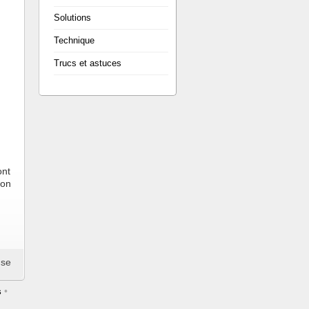
Solutions
Technique
Trucs et astuces
ont
ion
nse
s
•