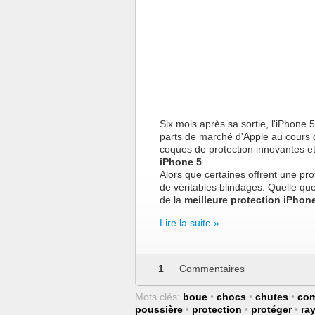
Six mois après sa sortie, l'iPhone 
parts de marché d'Apple au cours 
coques de protection innovantes et 
iPhone 5
Alors que certaines offrent une pr
de véritables blindages. Quelle qu
de la
meilleure protection iPhon
Lire la suite »
1
Commentaires
Mots clés:
boue
•
chocs
•
chutes
•
com
poussière
•
protection
•
protéger
•
ra